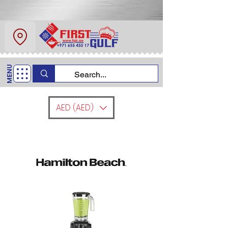
عن
اتصل
MENU
اتصل بنا
+971 6554 5517
AED (AED)