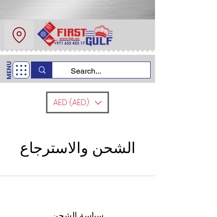
عن
اتصل
MENU
اتصل بنا
+971 6554 5517
AED (AED)
الشحن والاسترجاع
سياسة الشحن