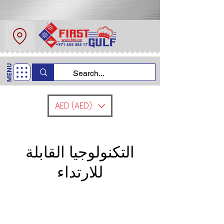
عن
اتصل
MENU
اتصل بنا
+971 6554 5517
AED (AED)
التكنولوجيا القابلة
للارتداء