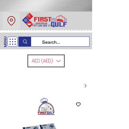
عن
اتصل
MENU
اتصل بنا
+971 6554 5517
AED (AED)