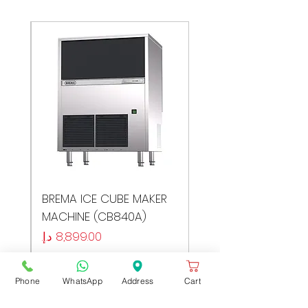
ER
BREMA ICE CUBE MAKER
MACHINE (CB840A)
السعر
Phone
WhatsApp
Address
Cart