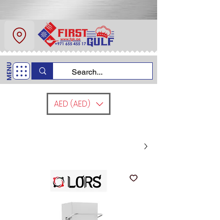
عن
اتصل
MENU
اتصل بنا
+971 6554 5517
AED (AED)