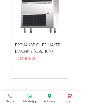
ER
BREMA ICE CUBE MAKER
MACHINE (CB840A)
السعر
Phone
WhatsApp
Address
Cart