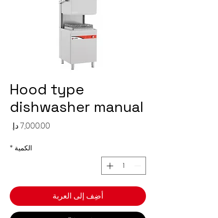
Hood type
dishwasher manual
السع
الكمية
*
أضِف إلى العربة